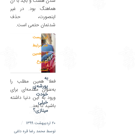
شدن هست و باید با آن
هماهنگ بود. در غیر
اینصورت، حذف
شدنمان حتمی‌ است.
این پست
هم مرتبط
با همین
موضوع
است:
به
فعلا همین مطلب را
پورشه‌ی
به‌عنوان مقدمه‌ای برای
خودت
ورود به این دنیا داشته
خیلی
باشید تا بعد…
مینازی؟
/
۲۰ اردیبهشت ۱۳۹۹
توسط
محمد رضا قره داغی